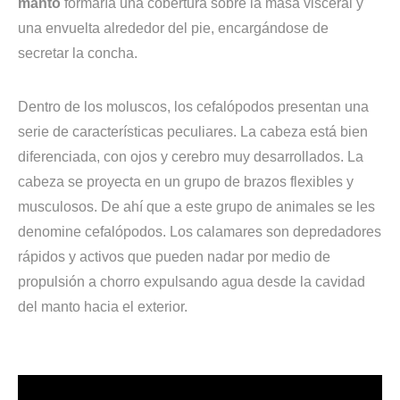
manto
formaría una cobertura sobre la masa visceral y
una envuelta alrededor del pie, encargándose de
secretar la concha.
Dentro de los moluscos, los cefalópodos presentan una
serie de características peculiares. La cabeza está bien
diferenciada, con ojos y cerebro muy desarrollados. La
cabeza se proyecta en un grupo de brazos flexibles y
musculosos. De ahí que a este grupo de animales se les
denomine cefalópodos. Los calamares son depredadores
rápidos y activos que pueden nadar por medio de
propulsión a chorro expulsando agua desde la cavidad
del manto hacia el exterior.