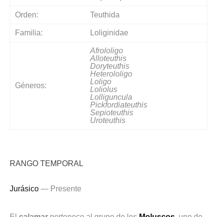
Orden:
Teuthida
Familia:
Loliginidae
Afrololigo
Alloteuthis
Doryteuthis
Heterololigo
Loligo
Géneros:
Loliolus
Lolliguncula
Pickfordiateuthis
Sepioteuthis
Uroteuthis
RANGO TEMPORAL
Jurásico
— Presente
El
calamar
pertenece al grupo de los
Moluscos
, uno de