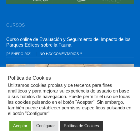
CURSOS
Curso online de Evaluación y Seguimiento del Impacto de los
Parques Eólicos sobre la Fauna
26 ENERO 2021
NO HAY COMENTARIOS
Política de Cookies
Utilizamos cookies propias y de terceros para fines
analíticos y para mejorar su experiencia de usuario en base
a sus hábitos de navegación. Puede permitir el uso de todas
las cookies pulsando en el botón "Aceptar". Sin embargo,
también puede establecer permisos específicos pulsando en
el botón "Configurar".
7ª edición del Curso de Experto Universitario en Entomología
Aceptar
Configurar
Política de Cookies
Aplicada
26 ENERO 2021
6 COMENTARIOS