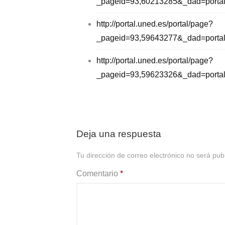
_pageid=93,60213285&_dad=port
http://portal.uned.es/portal/page?
_pageid=93,59643277&_dad=port
http://portal.uned.es/portal/page?
_pageid=93,59623326&_dad=port
Deja una respuesta
Tu dirección de correo electrónico no será pub
Comentario
*