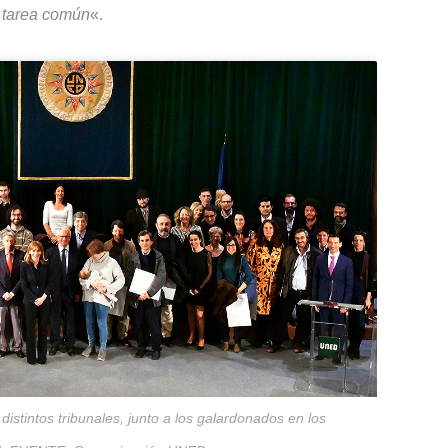
 tarea común
«.
distintos tribunales, junto a los galardonados en los