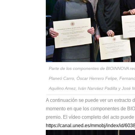
Parte de los componentes de BIOINNOVA reco
Planeó Carro, Óscar Herrero Felipe, Fernan
Aquilino Amez, Iván Narváez Padilla y Jos
A continuación se puede ver un extracto 
momento en que los componentes de BIOI
premio. El vídeo completo del acto puede
https://canal.uned.es/mmobj/index/id/603
Reproductor