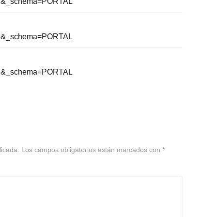
al&_schema=PORTAL
al&_schema=PORTAL
al&_schema=PORTAL
licada.
Los campos obligatorios están marcados con
*