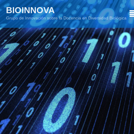
Skip
BIOINNOVA
to
Grupo de Innovación sobre la Docencia en Diversidad Biológica
content