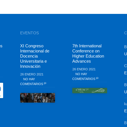
EVENTOS
C
os
XI Congreso
7th International
B
Internacional de
Conference on
U
Docencia
Higher Education
Universitaria e
Advances
C
Innovación
26 ENERO 2021
E
NO HAY
26 ENERO 2021
COMENTARIOS
NO HAY
COMENTARIOS
B
U
k
E
B