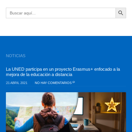
BOTÓN DE BÚSQU
Buscar:
NOTICIAS
La UNED participa en un proyecto Erasmus+ enfocado a la
mejora de la educación a distancia
21 ABRIL 2021
NO HAY COMENTARIOS