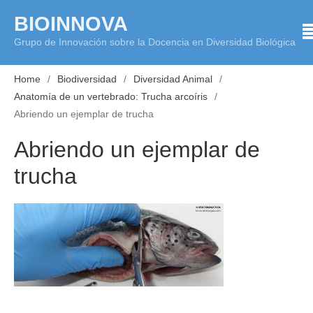
Skip
BIOINNOVA
to
Grupo de Innovación sobre la Docencia en Diversidad Biológica
content
Home
Biodiversidad
Diversidad Animal
Anatomía de un vertebrado: Trucha arcoíris
Abriendo un ejemplar de trucha
Abriendo un ejemplar de
trucha