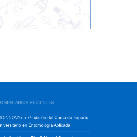
OMENTARIOS RECIENTES
IOINNOVA
en
7ª edición del Curso de Experto
niversitario en Entomología Aplicada