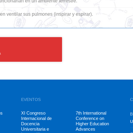
uncionarían en un ambiente terrestre.
n ventilar sus pulmones (inspirar y espirar).
a
EVENTOS
C
os
XI Congreso
7th International
B
Internacional de
Conference on
U
Docencia
Higher Education
Universitaria e
Advances