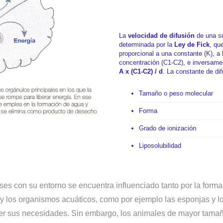
La
velocidad de difusión
de una su
determinada por la
Ley de Fick
, qu
proporcional a una constante (K), a 
concentración (C1-C2), e inversame
A x (C1-C2) / d
. La constante de di
Tamaño o peso molecular
Forma
Grado de ionización
Liposolubilidad
es con su entorno se encuentra influenciado tanto por la forma
y los organismos acuáticos, como por ejemplo las esponjas y lo
acer sus necesidades. Sin embargo, los animales de mayor tama