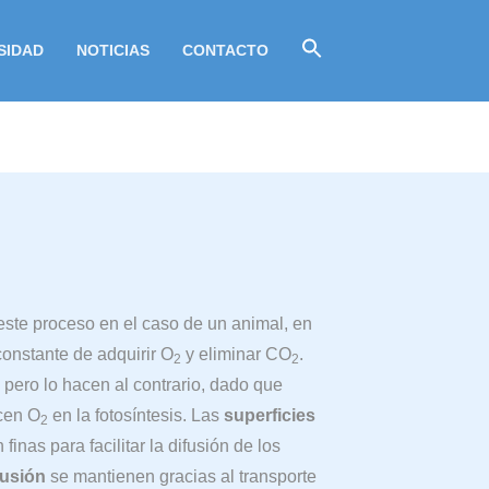
SIDAD
NOTICIAS
CONTACTO
este proceso en el caso de un animal, en
constante de adquirir O
y eliminar CO
.
2
2
 pero lo hacen al contrario, dado que
cen O
en la fotosíntesis. Las
superficies
2
 finas para facilitar la difusión de los
fusión
se mantienen gracias al transporte