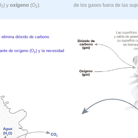
O
) y
oxígeno
(O
).
de los gases fuera de las sup
2
2
 elimina dióxido de carbono.
nte de oxígeno (O
) y la necesidad
2