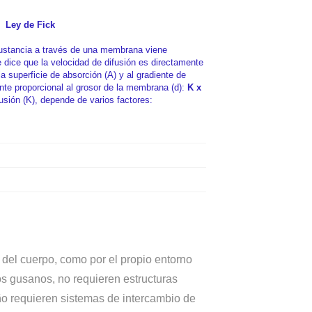
Ley de Fick
stancia a través de una membrana viene
e dice que la velocidad de difusión es directamente
la superficie de absorción (A) y al gradiente de
nte proporcional al grosor de la membrana (d):
K x
fusión (K), depende de varios factores:
 del cuerpo, como por el propio entorno
s gusanos, no requieren estructuras
ño requieren sistemas de intercambio de