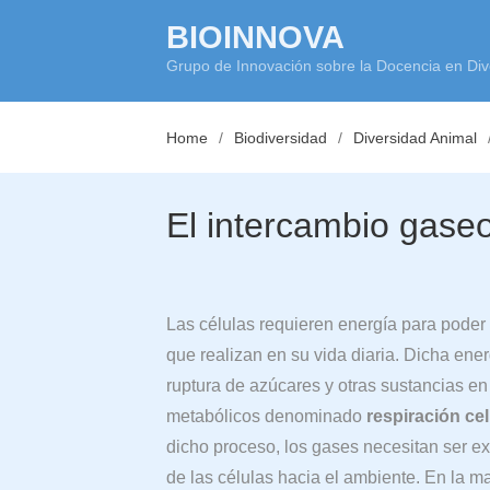
Skip
BIOINNOVA
to
Grupo de Innovación sobre la Docencia en Div
content
Home
Biodiversidad
Diversidad Animal
El intercambio gase
Las células requieren energía para poder 
que realizan en su vida diaria. Dicha energ
ruptura de azúcares y otras sustancias en
metabólicos denominado
respiración cel
dicho proceso, los gases necesitan ser e
de las células hacia el ambiente. En la m