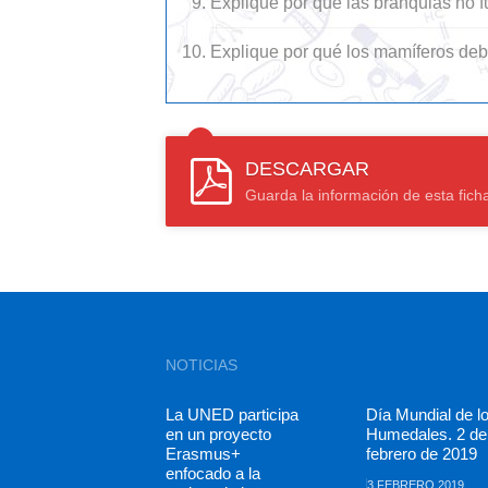
Explique por qué las branquias no f
Explique por qué los mamíferos debe
DESCARGAR
Guarda la información de esta fich
NOTICIAS
La UNED participa
Día Mundial de l
en un proyecto
Humedales. 2 de
Erasmus+
febrero de 2019
enfocado a la
3 FEBRERO 2019