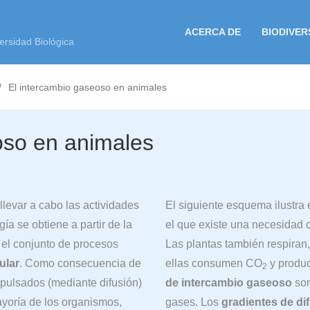
ACERCA DE
BIODIVER
ersidad Biológica
El intercambio gaseoso en animales
oso en animales
llevar a cabo las actividades
El siguiente esquema ilustra 
ía se obtiene a partir de la
el que existe una necesidad 
 el conjunto de procesos
Las plantas también respiran,
ular
. Como consecuencia de
ellas consumen CO
y produ
2
xpulsados (mediante difusión)
de intercambio gaseoso
son
ayoría de los organismos,
gases. Los
gradientes de di