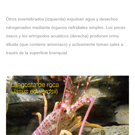
Otros invertebrados (izquierda) expulsan agua y desechos
nitrogenados mediante órganos nefridiales simples. Los peces
óseos y los artrópodos acuáticos (derecha) producen orina
diluida (que contiene amoníaco) y activamente toman sales a
través de la superficie branquial.