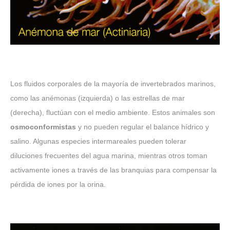
Los fluidos corporales de la mayoría de invertebrados marinos,
como las anémonas (izquierda) o las estrellas de mar
(derecha), fluctúan con el medio ambiente. Estos animales son
osmoconformistas
y no pueden regular el balance hídrico y
salino. Algunas especies intermareales pueden tolerar
diluciones frecuentes del agua marina, mientras otros toman
activamente iones a través de las branquias para compensar la
pérdida de iones por la orina.