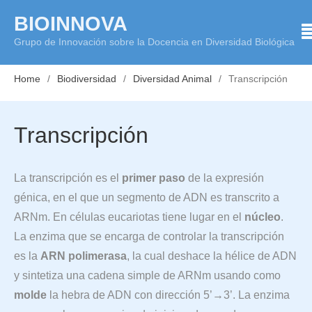
Skip
BIOINNOVA
to
Grupo de Innovación sobre la Docencia en Diversidad Biológica
content
Home
Biodiversidad
Diversidad Animal
Transcripción
Transcripción
La transcripción es el
primer paso
de la expresión
génica, en el que un segmento de ADN es transcrito a
ARNm. En células eucariotas tiene lugar en el
núcleo
.
La enzima que se encarga de controlar la transcripción
es la
ARN polimerasa
, la cual deshace la hélice de ADN
y sintetiza una cadena simple de ARNm usando como
molde
la hebra de ADN con dirección 5’→3’. La enzima