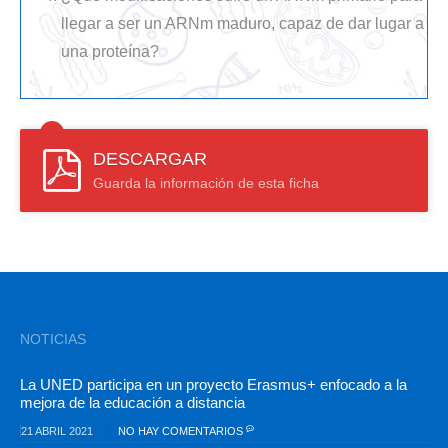
llegar a ser un ARNm maduro, capaz de dar lugar a
una proteína?
DESCARGAR
Guarda la información de esta ficha
NOTICIAS
La UNED participa en un proyecto Erasmus+ enfocado a la
mejora de la educación a distancia
21 ABRIL 2021
NO HAY COMENTARIOS