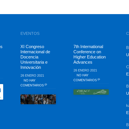
EVENTOS
C
os
XI Congreso
7th International
B
Internacional de
Conference on
U
Docencia
Higher Education
Universitaria e
Advances
C
Innovación
26 ENERO 2021
E
NO HAY
26 ENERO 2021
COMENTARIOS
NO HAY
COMENTARIOS
B
U
k
E
B