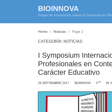
Skip
BIOINNOVA
to
Grupo de Innovación sobre la Docencia en Div
content
Home
Noticias
Page 2
CATEGORÍA:
NOTICIAS
I Symposium Internacio
Profesionales en Conte
Carácter Educativo
29 SEPTIEMBRE 2017
BIOINNOVA
0
IN: