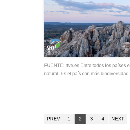
FUENTE: rtve.es Entre todos los países 
natural. Es el país con más biodiversida
PREV
1
2
3
4
NEXT