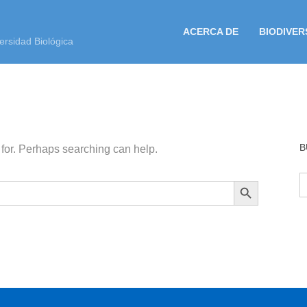
ACERCA DE
BIODIVER
ersidad Biológica
B
 for. Perhaps searching can help.
B
BOTÓN DE BÚSQUEDA