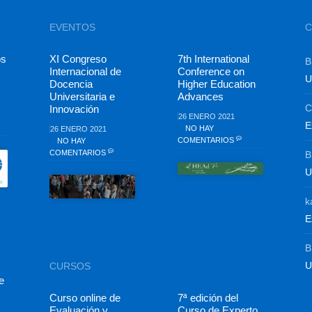
EVENTOS
C
os
XI Congreso
7th International
B
Internacional de
Conference on
U
Docencia
Higher Education
Universitaria e
Advances
C
Innovación
26 ENERO 2021
E
NO HAY
26 ENERO 2021
COMENTARIOS
NO HAY
COMENTARIOS
B
U
k
E
B
U
CURSOS
e
Curso online de
7ª edición del
Evaluación y
Curso de Experto