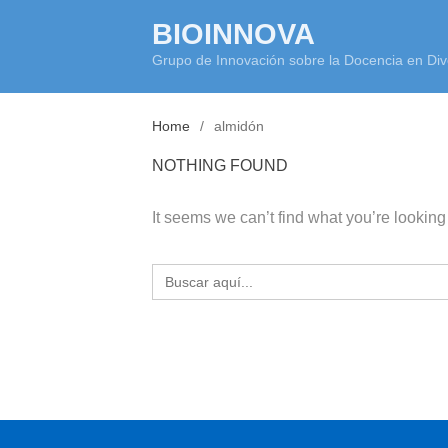
Skip
BIOINNOVA
to
Grupo de Innovación sobre la Docencia en Div
content
Home
almidón
NOTHING FOUND
It seems we can’t find what you’re looking
Buscar: