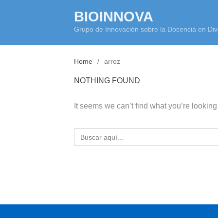
Skip
BIOINNOVA
to
Grupo de Innovación sobre la Docencia en Div
content
Home
arroz
NOTHING FOUND
It seems we can’t find what you’re looking
Buscar: