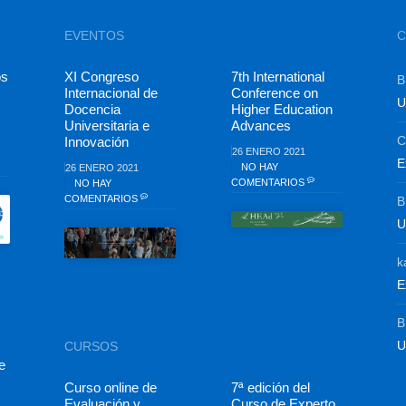
EVENTOS
C
os
XI Congreso
7th International
B
Internacional de
Conference on
U
Docencia
Higher Education
Universitaria e
Advances
C
Innovación
26 ENERO 2021
E
NO HAY
26 ENERO 2021
COMENTARIOS
NO HAY
COMENTARIOS
B
U
k
E
B
U
CURSOS
e
Curso online de
7ª edición del
Evaluación y
Curso de Experto