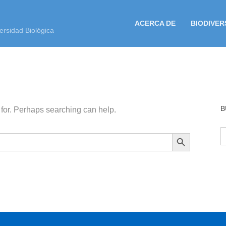
ACERCA DE
BIODIVER
ersidad Biológica
B
 for. Perhaps searching can help.
B
BOTÓN DE BÚSQUEDA