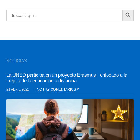
BOTÓN DE BÚSQU
Buscar:
NOTICIAS
La UNED participa en un proyecto Erasmus+ enfocado a la
mejora de la educación a distancia
21 ABRIL 2021
NO HAY COMENTARIOS