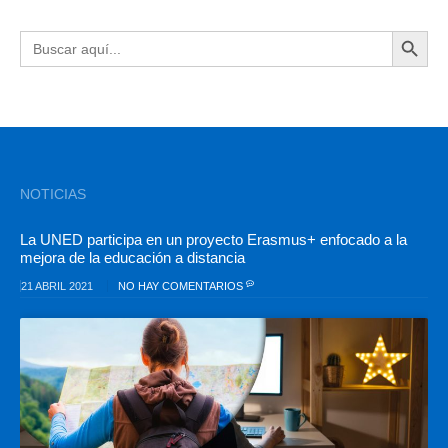
BOTÓN DE BÚSQU
Buscar:
NOTICIAS
La UNED participa en un proyecto Erasmus+ enfocado a la
mejora de la educación a distancia
21 ABRIL 2021
NO HAY COMENTARIOS