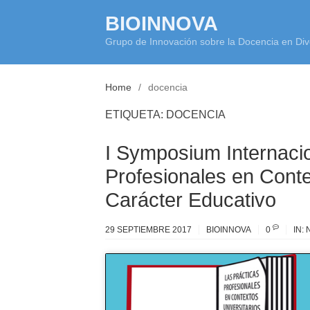
Skip
BIOINNOVA
to
Grupo de Innovación sobre la Docencia en Div
content
Home
docencia
ETIQUETA:
DOCENCIA
I Symposium Internacio
Profesionales en Conte
Carácter Educativo
29 SEPTIEMBRE 2017
BIOINNOVA
0
IN: