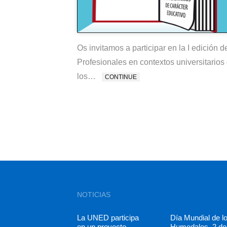
Os invitamos a participar en la I edición 
Profesionales en contextos universitarios 
los…
CONTINUE
NOTICIAS
La UNED participa
Día Mundial de l
en un proyecto
Humedales. 2 de