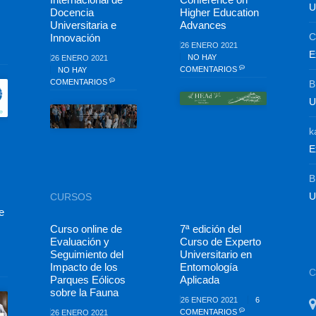
U
Docencia
Higher Education
Universitaria e
Advances
C
Innovación
26 ENERO 2021
E
NO HAY
26 ENERO 2021
COMENTARIOS
NO HAY
COMENTARIOS
B
U
k
E
B
U
CURSOS
e
Curso online de
7ª edición del
Evaluación y
Curso de Experto
Seguimiento del
Universitario en
Impacto de los
Entomología
Parques Eólicos
Aplicada
sobre la Fauna
26 ENERO 2021
6
COMENTARIOS
26 ENERO 2021