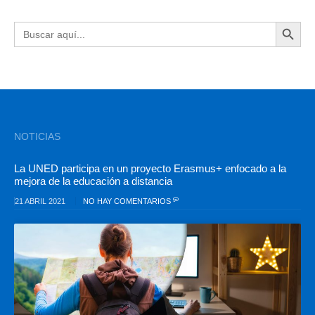
BOTÓN DE BÚSQU
Buscar:
NOTICIAS
La UNED participa en un proyecto Erasmus+ enfocado a la
mejora de la educación a distancia
21 ABRIL 2021
NO HAY COMENTARIOS