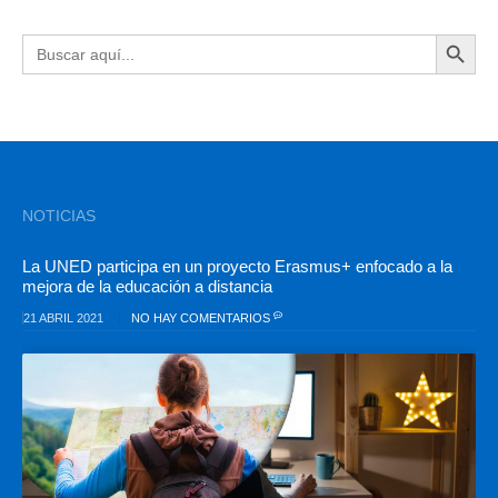
BOTÓN DE BÚSQU
Buscar:
NOTICIAS
La UNED participa en un proyecto Erasmus+ enfocado a la
mejora de la educación a distancia
21 ABRIL 2021
NO HAY COMENTARIOS