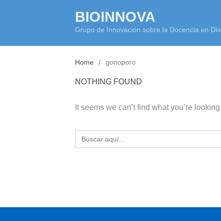
Skip
BIOINNOVA
to
Grupo de Innovación sobre la Docencia en Div
content
Home
gonoporo
NOTHING FOUND
It seems we can’t find what you’re looking
Buscar: