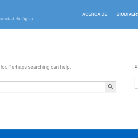
ACERCA DE
BIODIVER
ersidad Biológica
B
 for. Perhaps searching can help.
B
BOTÓN DE BÚSQUEDA