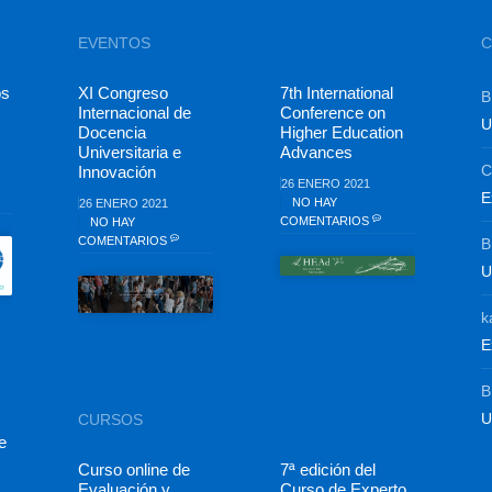
EVENTOS
C
os
XI Congreso
7th International
B
Internacional de
Conference on
U
Docencia
Higher Education
Universitaria e
Advances
C
Innovación
26 ENERO 2021
E
NO HAY
26 ENERO 2021
COMENTARIOS
NO HAY
COMENTARIOS
B
U
k
E
B
U
CURSOS
e
Curso online de
7ª edición del
Evaluación y
Curso de Experto