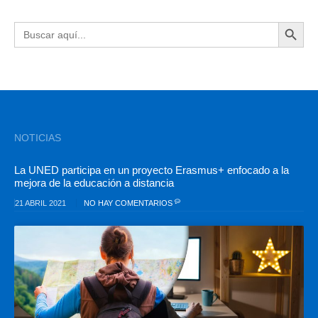
BOTÓN DE BÚSQU
Buscar:
NOTICIAS
La UNED participa en un proyecto Erasmus+ enfocado a la
mejora de la educación a distancia
21 ABRIL 2021
NO HAY COMENTARIOS