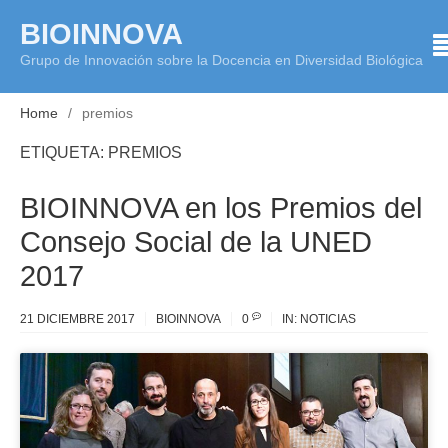
Skip
BIOINNOVA
to
Grupo de Innovación sobre la Docencia en Diversidad Biológica
content
Home
premios
ETIQUETA:
PREMIOS
BIOINNOVA en los Premios del
Consejo Social de la UNED
2017
21 DICIEMBRE 2017
BIOINNOVA
0
IN:
NOTICIAS