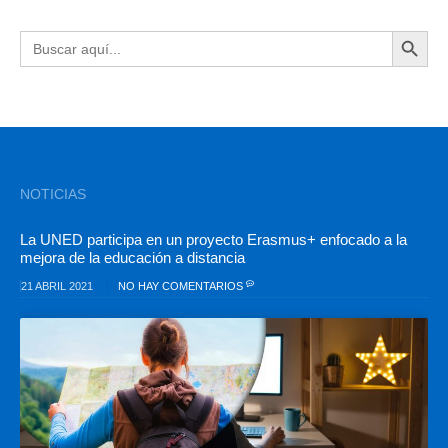
BOTÓN DE BÚSQU
Buscar:
NOTICIAS
La UNED participa en un proyecto Erasmus+ enfocado a la
mejora de la educación a distancia
21 ABRIL 2021
NO HAY COMENTARIOS