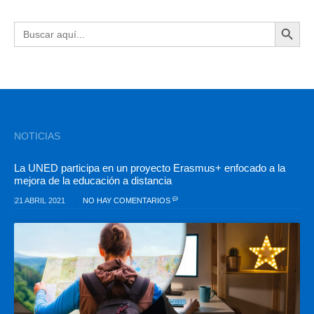
BOTÓN DE BÚSQU
Buscar:
NOTICIAS
La UNED participa en un proyecto Erasmus+ enfocado a la
mejora de la educación a distancia
21 ABRIL 2021
NO HAY COMENTARIOS