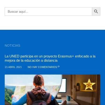
BOTÓN DE BÚSQU
Buscar:
NOTICIAS
La UNED participa en un proyecto Erasmus+ enfocado a la
mejora de la educación a distancia
21 ABRIL 2021
NO HAY COMENTARIOS