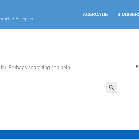
ACERCA DE
BIODIVER
ersidad Biológica
B
 for. Perhaps searching can help.
B
BOTÓN DE BÚSQUEDA