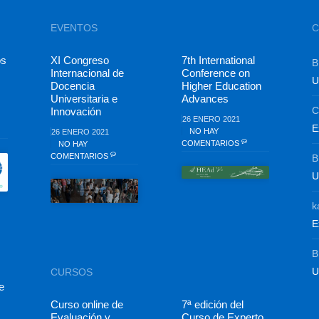
EVENTOS
C
os
XI Congreso
7th International
B
Internacional de
Conference on
U
Docencia
Higher Education
Universitaria e
Advances
C
Innovación
26 ENERO 2021
E
NO HAY
26 ENERO 2021
COMENTARIOS
NO HAY
COMENTARIOS
B
U
k
E
B
U
CURSOS
e
Curso online de
7ª edición del
Evaluación y
Curso de Experto