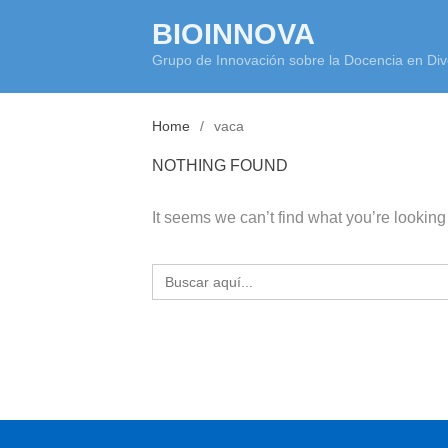
Skip
BIOINNOVA
to
Grupo de Innovación sobre la Docencia en Div
content
Home
vaca
NOTHING FOUND
It seems we can’t find what you’re looking
Buscar: