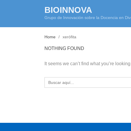
Skip
BIOINNOVA
to
Grupo de Innovación sobre la Docencia en Div
content
Home
xerófita
NOTHING FOUND
It seems we can’t find what you’re looking
Buscar: