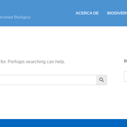
ACERCA DE
BIODIVER
ersidad Biológica
B
 for. Perhaps searching can help.
B
BOTÓN DE BÚSQUEDA