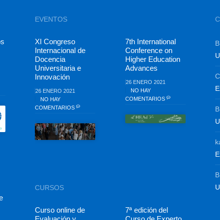
EVENTOS
C
os
XI Congreso
7th International
B
Internacional de
Conference on
U
Docencia
Higher Education
Universitaria e
Advances
C
Innovación
26 ENERO 2021
E
NO HAY
26 ENERO 2021
COMENTARIOS
NO HAY
COMENTARIOS
B
U
k
E
B
U
CURSOS
e
Curso online de
7ª edición del
Evaluación y
Curso de Experto