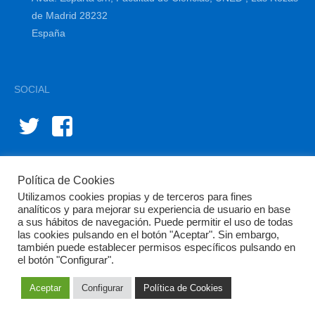
de Madrid 28232
España
SOCIAL
Política de Cookies
Utilizamos cookies propias y de terceros para fines
analíticos y para mejorar su experiencia de usuario en base
a sus hábitos de navegación. Puede permitir el uso de todas
las cookies pulsando en el botón "Aceptar". Sin embargo,
© BIOINNOVA 2015-2024 | Diseño y gestión por
diffundit®
también puede establecer permisos específicos pulsando en
el botón "Configurar".
Aviso Legal
Política de Privacidad
Política de Cookies
Área
Privada
Aceptar
Configurar
Política de Cookies