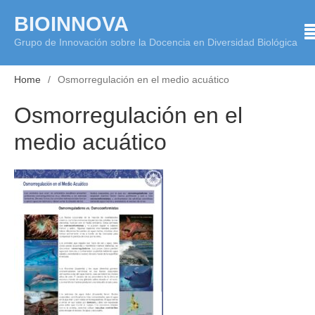
Skip
BIOINNOVA
to
Grupo de Innovación sobre la Docencia en Diversidad Biológica
content
Home
Osmorregulación en el medio acuático
Osmorregulación en el
medio acuático