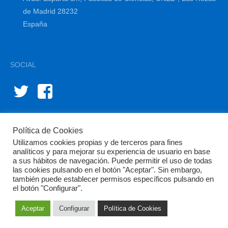
de Madrid 28232
España
SOCIAL
Política de Cookies
Utilizamos cookies propias y de terceros para fines
analíticos y para mejorar su experiencia de usuario en base
a sus hábitos de navegación. Puede permitir el uso de todas
las cookies pulsando en el botón "Aceptar". Sin embargo,
© BIOINNOVA 2015-2024 | Diseño y gestión por
diffundit®
también puede establecer permisos específicos pulsando en
el botón "Configurar".
Aviso Legal
Política de Privacidad
Política de Cookies
Área
Privada
Aceptar
Configurar
Política de Cookies