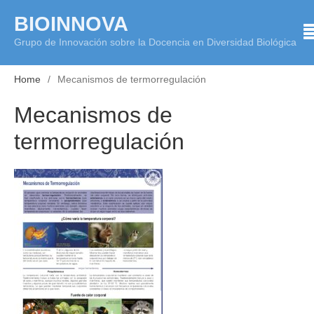
Skip
BIOINNOVA
to
Grupo de Innovación sobre la Docencia en Diversidad Biológica
content
Home
Mecanismos de termorregulación
Mecanismos de
termorregulación