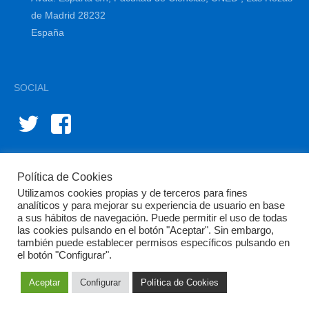
de Madrid 28232
España
SOCIAL
Política de Cookies
Utilizamos cookies propias y de terceros para fines
analíticos y para mejorar su experiencia de usuario en base
a sus hábitos de navegación. Puede permitir el uso de todas
las cookies pulsando en el botón "Aceptar". Sin embargo,
© BIOINNOVA 2015-2024 | Diseño y gestión por
diffundit®
también puede establecer permisos específicos pulsando en
el botón "Configurar".
Aviso Legal
Política de Privacidad
Política de Cookies
Área
Privada
Aceptar
Configurar
Política de Cookies