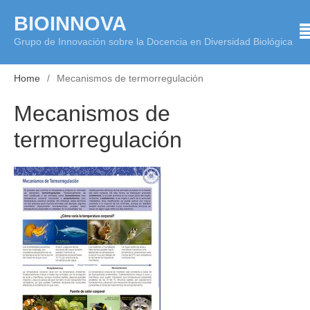
Skip
BIOINNOVA
to
Grupo de Innovación sobre la Docencia en Diversidad Biológica
content
Home
Mecanismos de termorregulación
Mecanismos de
termorregulación