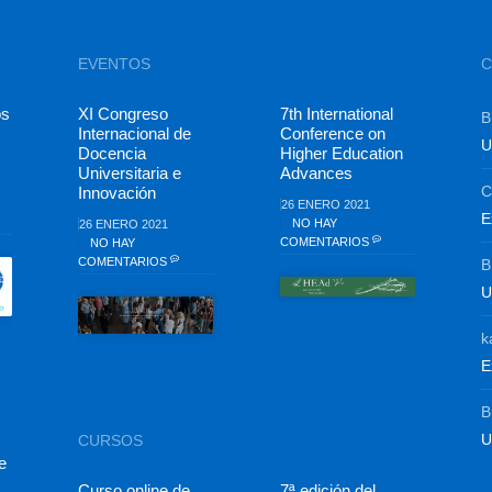
EVENTOS
C
os
XI Congreso
7th International
B
Internacional de
Conference on
U
Docencia
Higher Education
Universitaria e
Advances
C
Innovación
26 ENERO 2021
E
NO HAY
26 ENERO 2021
COMENTARIOS
NO HAY
COMENTARIOS
B
U
k
E
B
U
CURSOS
e
Curso online de
7ª edición del