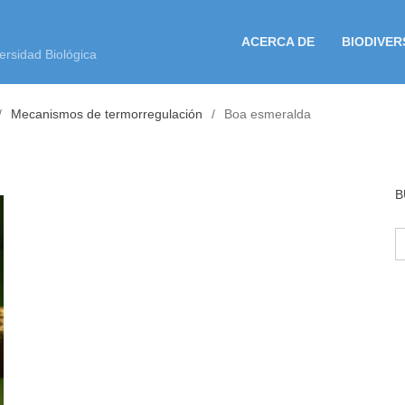
ACERCA DE
BIODIVER
ersidad Biológica
Mecanismos de termorregulación
Boa esmeralda
B
B