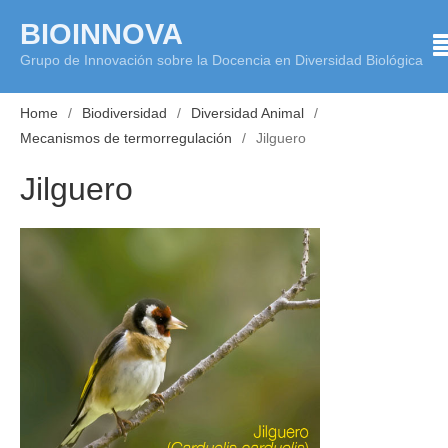
Skip
BIOINNOVA
to
Grupo de Innovación sobre la Docencia en Diversidad Biológica
content
Home
Biodiversidad
Diversidad Animal
Mecanismos de termorregulación
Jilguero
Jilguero