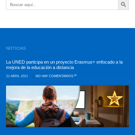
Buscar:
NOTICIAS
La UNED participa en un proyecto Erasmus+ enfocado a la
mejora de la educación a distancia
21 ABRIL 2021
NO HAY COMENTARIOS