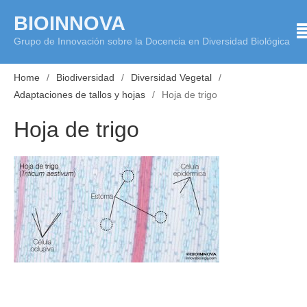
Skip
BIOINNOVA
to
Grupo de Innovación sobre la Docencia en Diversidad Biológica
content
Home
Biodiversidad
Diversidad Vegetal
Adaptaciones de tallos y hojas
Hoja de trigo
Hoja de trigo