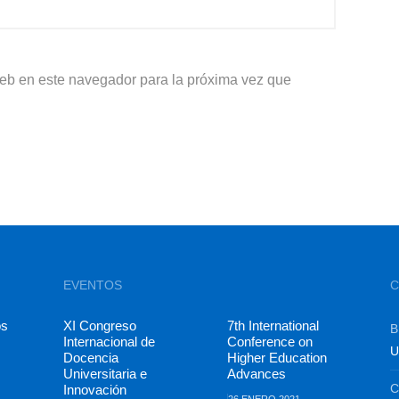
web en este navegador para la próxima vez que
EVENTOS
C
os
XI Congreso
7th International
B
Internacional de
Conference on
U
Docencia
Higher Education
Universitaria e
Advances
C
Innovación