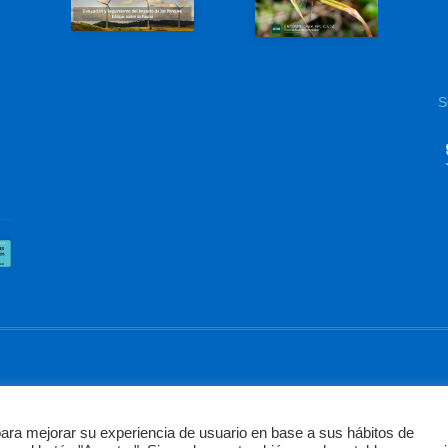
S
© B
 para mejorar su experiencia de usuario en base a sus hábitos de
Aviso Legal
Política d