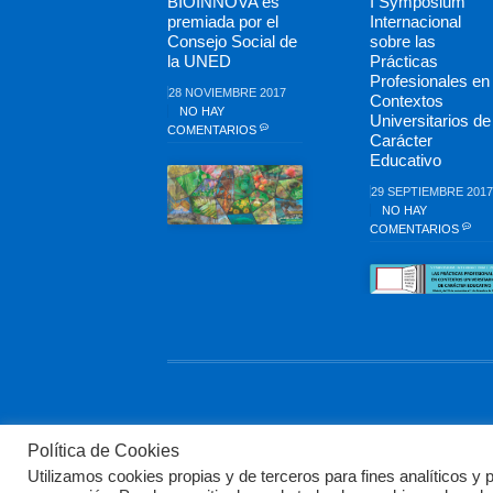
BIOINNOVA es
I Symposium
premiada por el
Internacional
Consejo Social de
sobre las
la UNED
Prácticas
Profesionales en
28 NOVIEMBRE 2017
Contextos
NO HAY
Universitarios de
COMENTARIOS
Carácter
Educativo
29 SEPTIEMBRE 2017
NO HAY
COMENTARIOS
Política de Cookies
Utilizamos cookies propias y de terceros para fines analíticos y