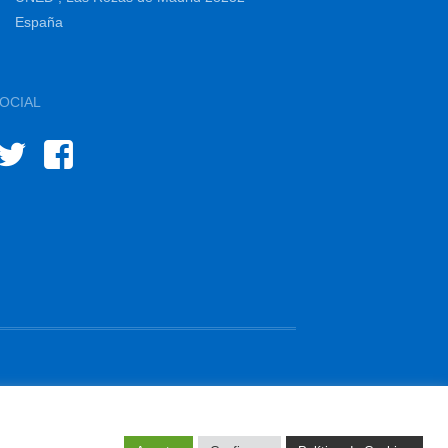
España
OCIAL
IOINNOVA 2015-2024 | Diseño y gestión por
diffundit®
e Privacidad
Política de Cookies
Área Privada