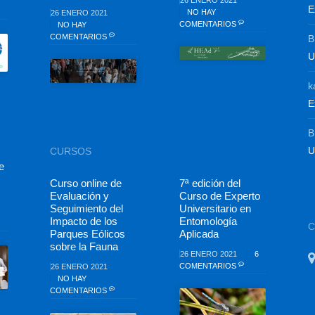
26 ENERO 2021
E
NO HAY
26 ENERO 2021
COMENTARIOS
NO HAY
COMENTARIOS
B
U
k
E
B
U
CURSOS
e
Curso online de
7ª edición del
Evaluación y
Curso de Experto
Seguimiento del
Universitario en
Impacto de los
Entomología
Parques Eólicos
Aplicada
sobre la Fauna
26 ENERO 2021
6
COMENTARIOS
26 ENERO 2021
NO HAY
COMENTARIOS