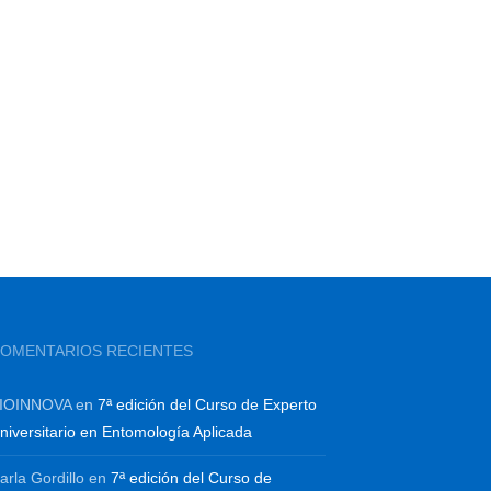
OMENTARIOS RECIENTES
IOINNOVA
en
7ª edición del Curso de Experto
niversitario en Entomología Aplicada
arla Gordillo
en
7ª edición del Curso de