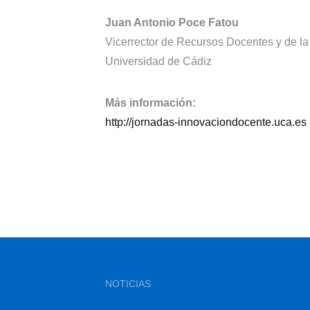
Juan Antonio Poce Fatou
Vicerrector de Recursos Docentes y de l
Universidad de Cádiz
Más información:
http://jornadas-innovaciondocente.uca.es
NOTICIAS