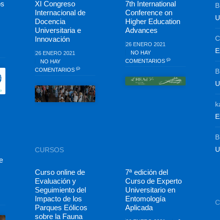
os
XI Congreso
7th International
B
Internacional de
Conference on
U
Docencia
Higher Education
Universitaria e
Advances
C
Innovación
26 ENERO 2021
E
NO HAY
26 ENERO 2021
COMENTARIOS
NO HAY
COMENTARIOS
B
U
k
E
B
U
CURSOS
e
Curso online de
7ª edición del
Evaluación y
Curso de Experto
Seguimiento del
Universitario en
Impacto de los
Entomología
Parques Eólicos
Aplicada
sobre la Fauna