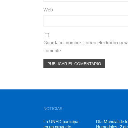
Web
Guarda mi nombre, correo electrónico y 
comente.
NOTICIAS
La UNED participa
Día Mundial de l
en un proyecto
Humedales. 2 de