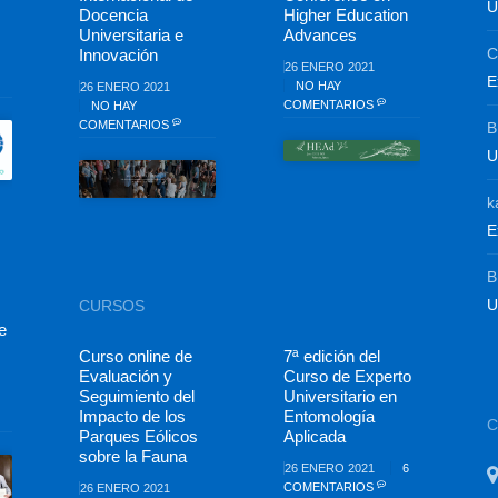
U
Docencia
Higher Education
Universitaria e
Advances
C
Innovación
26 ENERO 2021
E
NO HAY
26 ENERO 2021
COMENTARIOS
NO HAY
COMENTARIOS
B
U
k
E
B
U
CURSOS
e
Curso online de
7ª edición del
Evaluación y
Curso de Experto
Seguimiento del
Universitario en
Impacto de los
Entomología
Parques Eólicos
Aplicada
sobre la Fauna
26 ENERO 2021
6
COMENTARIOS
26 ENERO 2021