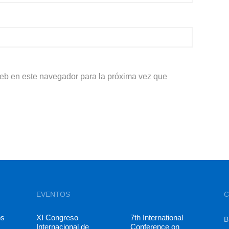
web en este navegador para la próxima vez que
EVENTOS
C
os
XI Congreso
7th International
B
Internacional de
Conference on