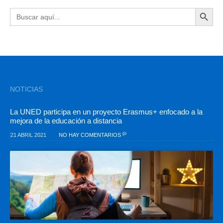
BOTÓN DE BÚSQU
Buscar:
NOTICIAS
La UNED participa en un proyecto Erasmus+ enfocado a la
mejora de la educación a distancia
21 ABRIL 2021
NO HAY COMENTARIOS