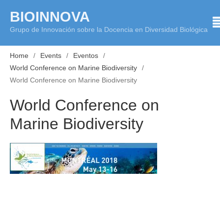
Skip
BIOINNOVA
to
Grupo de Innovación sobre la Docencia en Diversidad Biológica
content
Home
Events
Eventos
World Conference on Marine Biodiversity
World Conference on Marine Biodiversity
World Conference on
Marine Biodiversity