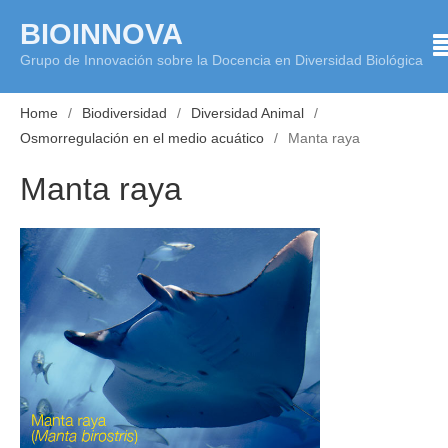
Skip
BIOINNOVA
to
Grupo de Innovación sobre la Docencia en Diversidad Biológica
content
Home
Biodiversidad
Diversidad Animal
Osmorregulación en el medio acuático
Manta raya
Manta raya