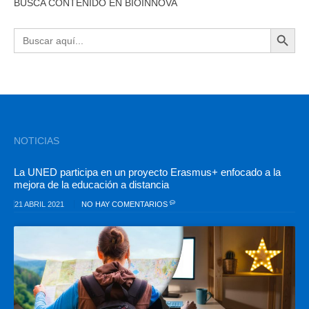
BUSCA CONTENIDO EN BIOINNOVA
BOTÓN DE BÚSQU
Buscar:
NOTICIAS
La UNED participa en un proyecto Erasmus+ enfocado a la
mejora de la educación a distancia
21 ABRIL 2021
NO HAY COMENTARIOS